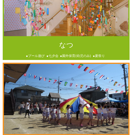
なつ
●プール遊び
●七夕会
●園外保育(幼児のみ)
●夏祭り