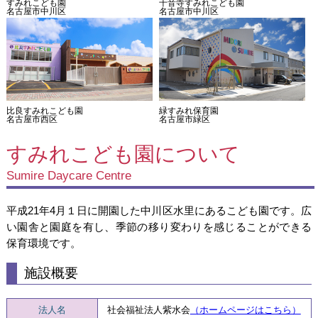
すみれこども園
千音寺すみれこども園
名古屋市中川区
名古屋市中川区
比良すみれこども園
緑すみれ保育園
名古屋市西区
名古屋市緑区
すみれこども園について
Sumire Daycare Centre
平成21年4月１日に開園した中川区水里にあるこども園です。広
い園舎と園庭を有し、季節の移り変わりを感じることができる
保育環境です。
施設概要
法人名
社会福祉法人紫水会
（ホームページはこちら）