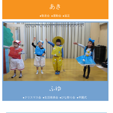
あき
●敬老会
●運動会
●遠足
ふゆ
●クリスマス会
●生活発表会
●ひな祭り会
●卒園式