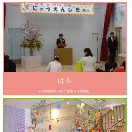
はる
●入園進級式
●親子遠足
●保育参観