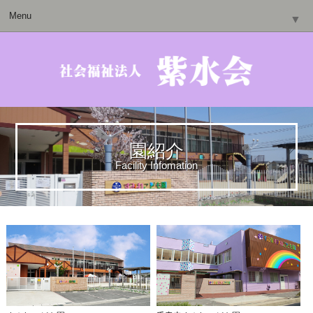
Menu
▼
▼
▼
園紹介
Facility Infomation